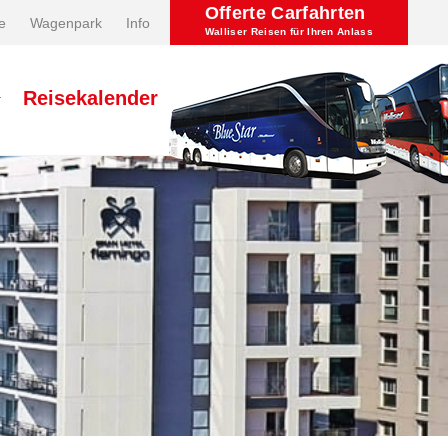
Offerte Carfahrten
e
Wagenpark
Info
Walliser Reisen für Ihren Anlass
Reisekalender