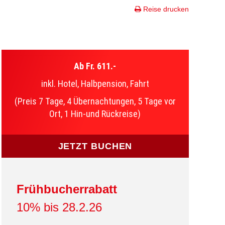
Reise drucken
Ab Fr. 611.-
inkl. Hotel, Halbpension, Fahrt
(Preis 7 Tage, 4 Übernachtungen, 5 Tage vor
Ort, 1 Hin-und Rückreise)
JETZT BUCHEN
Frühbucherrabatt
10% bis 28.2.26