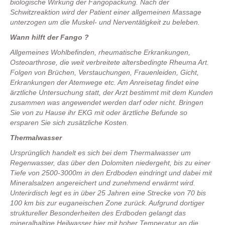
biologische Wirkung der Fangopackung. Nach der
Schwitzreaktion wird der Patient einer allgemeinen Massage
unterzogen um die Muskel- und Nerventätigkeit zu beleben.
Wann hilft der Fango ?
Allgemeines Wohlbefinden, rheumatische Erkrankungen,
Osteoarthrose, die weit verbreitete altersbedingte Rheuma Art.
Folgen von Brüchen, Verstauchungen, Frauenleiden, Gicht,
Erkrankungen der Atemwege etc. Am Anreisetag findet eine
ärztliche Untersuchung statt, der Arzt bestimmt mit dem Kunden
zusammen was angewendet werden darf oder nicht. Bringen
Sie von zu Hause ihr EKG mit oder ärztliche Befunde so
ersparen Sie sich zusätzliche Kosten.
Thermalwasser
Ursprünglich handelt es sich bei dem Thermalwasser um
Regenwasser, das über den Dolomiten niedergeht, bis zu einer
Tiefe von 2500-3000m in den Erdboden eindringt und dabei mit
Mineralsalzen angereichert und zunehmend erwärmt wird.
Unterirdisch legt es in über 25 Jahren eine Strecke von 70 bis
100 km bis zur euganeischen Zone zurück. Aufgrund dortiger
struktureller Besonderheiten des Erdboden gelangt das
mineralhaltige Heilwasser hier mit hoher Temperatur an die