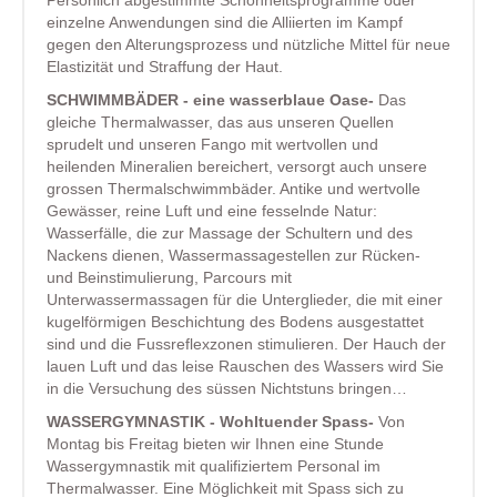
Persönlich abgestimmte Schönheitsprogramme oder
einzelne Anwendungen sind die Alliierten im Kampf
gegen den Alterungsprozess und nützliche Mittel für neue
Elastizität und Straffung der Haut.
SCHWIMMBÄDER - eine wasserblaue Oase-
Das
gleiche Thermalwasser, das aus unseren Quellen
sprudelt und unseren Fango mit wertvollen und
heilenden Mineralien bereichert, versorgt auch unsere
grossen Thermalschwimmbäder. Antike und wertvolle
Gewässer, reine Luft und eine fesselnde Natur:
Wasserfälle, die zur Massage der Schultern und des
Nackens dienen, Wassermassagestellen zur Rücken-
und Beinstimulierung, Parcours mit
Unterwassermassagen für die Unterglieder, die mit einer
kugelförmigen Beschichtung des Bodens ausgestattet
sind und die Fussreflexzonen stimulieren. Der Hauch der
lauen Luft und das leise Rauschen des Wassers wird Sie
in die Versuchung des süssen Nichtstuns bringen…
WASSERGYMNASTIK - Wohltuender Spass-
Von
Montag bis Freitag bieten wir Ihnen eine Stunde
Wassergymnastik mit qualifiziertem Personal im
Thermalwasser. Eine Möglichkeit mit Spass sich zu