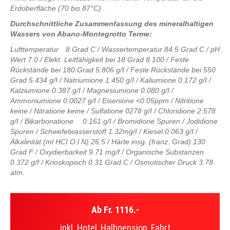
Erdoberfläche (70 bis 87°C) .
Durchschnittliche Zusammenfassung des mineralhaltigen
Wassers von Abano-Montegrotto Terme:
Lufttemperatur 8 Grad C / Wassertemperatur 84.5 Grad C / pH
Wert 7.0 / Elekt. Leitfähigkeit bei 18 Grad 8.100 / Feste
Rückstände bei 180 Grad 5.806 g/I / Feste Rückstände bei 550
Grad 5.434 g/I / Natriumione 1.450 g/I / Kaliumione 0.172 g/I /
Kalziumione 0.387 g/I / Magnesiumione 0.080 g/I /
Ammoniumione 0.0027 g/I / Eisenione <0.05ppm / Nitritione
keine / Nitratione keine / Sulfatione 0278 g/I / Chloridione 2.578
g/I / Bikarbonatione 0.161 g/I / Bromidione Spuren / Jodidione
Spuren / Schwefelwasserstoff 1.32mg/I / Kiesel 0.063 g/I /
Alkalinität (ml HCI O.l N) 26.5 / Härte insg. (franz. Grad) 130
Grad F / Oxydierbarkeit 9.71 mg/f / Organische Substanzen
0.372 g/f / Krioskopisch 0.31 Grad C / Osmotischer Druck 3.78
atm.
Ab Fr. 1116.-
inkl. Hotel, Halbpension, Fahrt