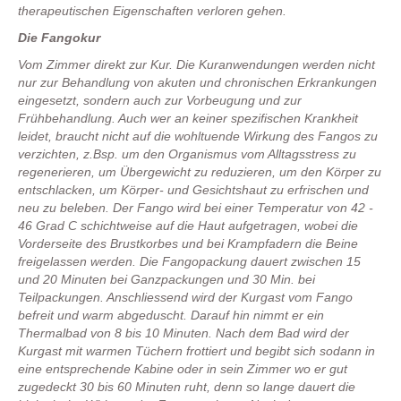
therapeutischen Eigenschaften verloren gehen.
Die Fangokur
Vom Zimmer direkt zur Kur. Die Kuranwendungen werden nicht
nur zur Behandlung von akuten und chronischen Erkrankungen
eingesetzt, sondern auch zur Vorbeugung und zur
Frühbehandlung. Auch wer an keiner spezifischen Krankheit
leidet, braucht nicht auf die wohltuende Wirkung des Fangos zu
verzichten, z.Bsp. um den Organismus vom Alltagsstress zu
regenerieren, um Übergewicht zu reduzieren, um den Körper zu
entschlacken, um Körper- und Gesichtshaut zu erfrischen und
neu zu beleben. Der Fango wird bei einer Temperatur von 42 -
46 Grad C schichtweise auf die Haut aufgetragen, wobei die
Vorderseite des Brustkorbes und bei Krampfadern die Beine
freigelassen werden. Die Fangopackung dauert zwischen 15
und 20 Minuten bei Ganzpackungen und 30 Min. bei
Teilpackungen. Anschliessend wird der Kurgast vom Fango
befreit und warm abgeduscht. Darauf hin nimmt er ein
Thermalbad von 8 bis 10 Minuten. Nach dem Bad wird der
Kurgast mit warmen Tüchern frottiert und begibt sich sodann in
eine entsprechende Kabine oder in sein Zimmer wo er gut
zugedeckt 30 bis 60 Minuten ruht, denn so lange dauert die