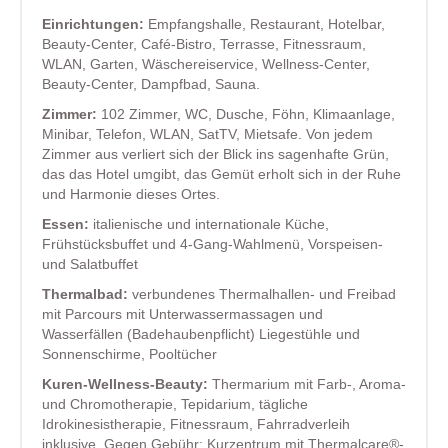
Einrichtungen:
Empfangshalle, Restaurant, Hotelbar,
Beauty-Center, Café-Bistro, Terrasse, Fitnessraum,
WLAN, Garten, Wäschereiservice, Wellness-Center,
Beauty-Center, Dampfbad, Sauna.
Zimmer:
102 Zimmer, WC, Dusche, Föhn, Klimaanlage,
Minibar, Telefon, WLAN, SatTV, Mietsafe. Von jedem
Zimmer aus verliert sich der Blick ins sagenhafte Grün,
das das Hotel umgibt, das Gemüt erholt sich in der Ruhe
und Harmonie dieses Ortes.
Essen:
italienische und internationale Küche,
Frühstücksbuffet und 4-Gang-Wahlmenü, Vorspeisen-
und Salatbuffet
Thermalbad:
verbundenes Thermalhallen- und Freibad
mit Parcours mit Unterwassermassagen und
Wasserfällen (Badehaubenpflicht) Liegestühle und
Sonnenschirme, Pooltücher
Kuren-Wellness-Beauty:
Thermarium mit Farb-, Aroma-
und Chromotherapie, Tepidarium, tägliche
Idrokinesistherapie, Fitnessraum, Fahrradverleih
inklusive. Gegen Gebühr: Kurzentrum mit Thermalcare®-