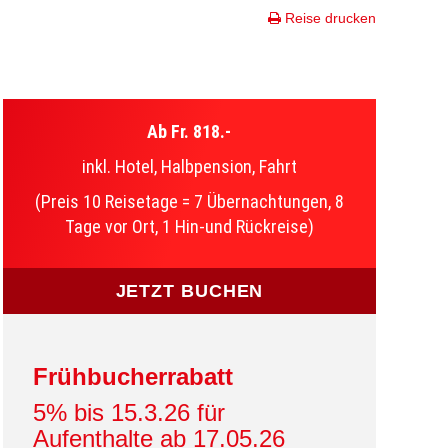
Reise drucken
Ab Fr. 818.-
inkl. Hotel, Halbpension, Fahrt
(Preis 10 Reisetage = 7 Übernachtungen, 8
Tage vor Ort, 1 Hin-und Rückreise)
JETZT BUCHEN
Frühbucherrabatt
5% bis 15.3.26 für
Aufenthalte ab 17.05.26