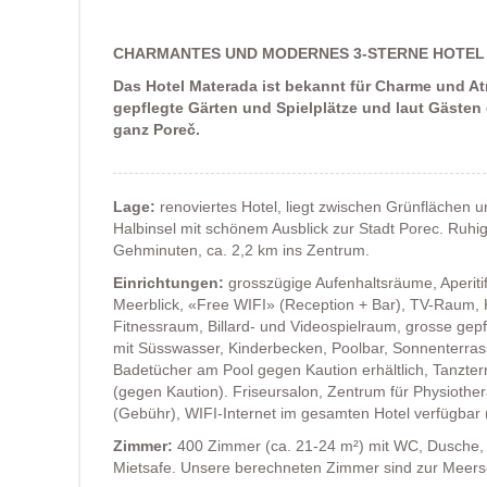
CHARMANTES UND MODERNES 3-STERNE HOTEL 
Das Hotel Materada ist bekannt für Charme und 
gepflegte Gärten und Spielplätze und laut Gästen 
ganz Poreč.
Lage:
renoviertes Hotel, liegt zwischen Grünflächen 
Halbinsel mit schönem Ausblick zur Stadt Porec. Ruhig
Gehminuten, ca. 2,2 km ins Zentrum.
Einrichtungen:
grosszügige Aufenhaltsräume, Aperitif
Meerblick, «Free WIFI» (Reception + Bar), TV-Raum, K
Fitnessraum, Billard- und Videospielraum, grosse ge
mit Süsswasser, Kinderbecken, Poolbar, Sonnenterras
Badetücher am Pool gegen Kaution erhältlich, Tanzter
(gegen Kaution). Friseursalon, Zentrum für Physiothe
(Gebühr), WIFI-Internet im gesamten Hotel verfügbar 
Zimmer:
400 Zimmer (ca. 21-24 m²) mit WC, Dusche, F
Mietsafe. Unsere berechneten Zimmer sind zur Meerse