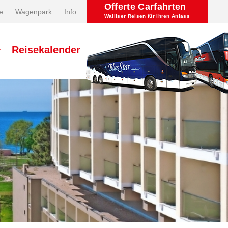
Offerte Carfahrten
e
Wagenpark
Info
Walliser Reisen für Ihren Anlass
Reisekalender