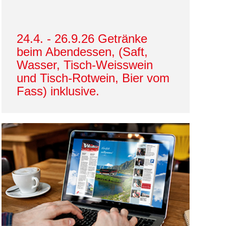
24.4. - 26.9.26 Getränke
beim Abendessen, (Saft,
Wasser, Tisch-Weisswein
und Tisch-Rotwein, Bier vom
Fass) inklusive.