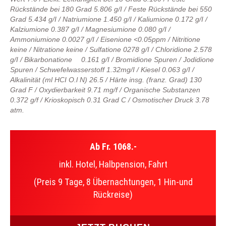
Rückstände bei 180 Grad 5.806 g/I / Feste Rückstände bei 550
Grad 5.434 g/I / Natriumione 1.450 g/I / Kaliumione 0.172 g/I /
Kalziumione 0.387 g/I / Magnesiumione 0.080 g/I /
Ammoniumione 0.0027 g/I / Eisenione <0.05ppm / Nitritione
keine / Nitratione keine / Sulfatione 0278 g/I / Chloridione 2.578
g/I / Bikarbonatione 0.161 g/I / Bromidione Spuren / Jodidione
Spuren / Schwefelwasserstoff 1.32mg/I / Kiesel 0.063 g/I /
Alkalinität (ml HCI O.l N) 26.5 / Härte insg. (franz. Grad) 130
Grad F / Oxydierbarkeit 9.71 mg/f / Organische Substanzen
0.372 g/f / Krioskopisch 0.31 Grad C / Osmotischer Druck 3.78
atm.
Ab Fr. 1068.-
inkl. Hotel, Halbpension, Fahrt
(Preis 9 Tage, 8 Übernachtungen, 1 Hin-und
Rückreise)