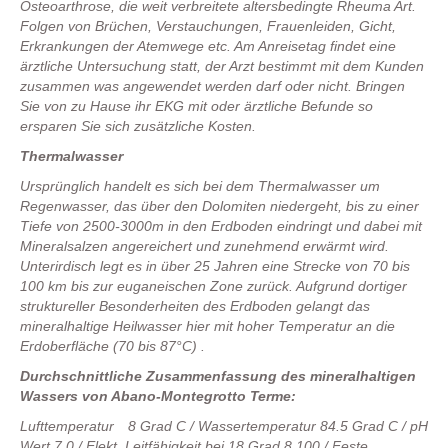
Osteoarthrose, die weit verbreitete altersbedingte Rheuma Art.
Folgen von Brüchen, Verstauchungen, Frauenleiden, Gicht,
Erkrankungen der Atemwege etc. Am Anreisetag findet eine
ärztliche Untersuchung statt, der Arzt bestimmt mit dem Kunden
zusammen was angewendet werden darf oder nicht. Bringen
Sie von zu Hause ihr EKG mit oder ärztliche Befunde so
ersparen Sie sich zusätzliche Kosten.
Thermalwasser
Ursprünglich handelt es sich bei dem Thermalwasser um
Regenwasser, das über den Dolomiten niedergeht, bis zu einer
Tiefe von 2500-3000m in den Erdboden eindringt und dabei mit
Mineralsalzen angereichert und zunehmend erwärmt wird.
Unterirdisch legt es in über 25 Jahren eine Strecke von 70 bis
100 km bis zur euganeischen Zone zurück. Aufgrund dortiger
struktureller Besonderheiten des Erdboden gelangt das
mineralhaltige Heilwasser hier mit hoher Temperatur an die
Erdoberfläche (70 bis 87°C) .
Durchschnittliche Zusammenfassung des mineralhaltigen
Wassers von Abano-Montegrotto Terme:
Lufttemperatur 8 Grad C / Wassertemperatur 84.5 Grad C / pH
Wert 7.0 / Elekt. Leitfähigkeit bei 18 Grad 8.100 / Feste