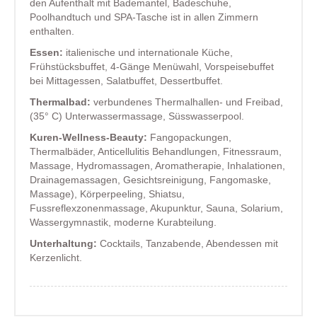
den Aufenthalt mit Bademantel, Badeschuhe,
Poolhandtuch und SPA-Tasche ist in allen Zimmern
enthalten.
Essen:
italienische und internationale Küche,
Frühstücksbuffet, 4-Gänge Menüwahl, Vorspeisebuffet
bei Mittagessen, Salatbuffet, Dessertbuffet.
Thermalbad:
verbundenes Thermalhallen- und Freibad,
(35° C) Unterwassermassage, Süsswasserpool.
Kuren-Wellness-Beauty:
Fangopackungen,
Thermalbäder, Anticellulitis Behandlungen, Fitnessraum,
Massage, Hydromassagen, Aromatherapie, Inhalationen,
Drainagemassagen, Gesichtsreinigung, Fangomaske,
Massage), Körperpeeling, Shiatsu,
Fussreflexzonenmassage, Akupunktur, Sauna, Solarium,
Wassergymnastik, moderne Kurabteilung.
Unterhaltung:
Cocktails, Tanzabende, Abendessen mit
Kerzenlicht.