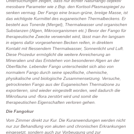
Untersuchungen zeigen, dass nur echter Naturfango objektiv
messbare Parameter wie z.Bsp. den Kortisol-Plasmaspiegel zu
senken vermag. Der Fango eine braun-grüne, breiige Masse, ist
das wichtigste Kurmittel des euganeischen Thermalbeckens. Er
besteht aus Tonerde (Mergel), Thermalwasser und organischen
Substanzen (Algen, Mikroorganismen etc.) Bevor der Fango für
therapeutische Zwecke verwendet wird, lässt man ihn langsam
in eigens dafür vorgesehenen Becken reifen, in direktem
Kontakt mit fliessendem Thermalwasser, Sonnenlicht und Luft.
Diese Prozedur ermöglicht die weitere Anreicherung an
Mineralien und das Entstehen von besonderen Algen an der
Oberfläche. Lebender Fango unterscheidet sich also von
normalem Fango durch seine spezifische, chemische,
physikalische und biologische Zusammensetzung. Versuche,
getrockneten Fango aus der Euganeischen Thermalzone zu
exportieren, sind wieder eingestellt worden, weil dadurch die
Mikrofauna und -flora zerstört wird und somit die
therapeutischen Eigenschaften verloren gehen.
Die Fangokur
Vom Zimmer direkt zur Kur. Die Kuranwendungen werden nicht
nur zur Behandlung von akuten und chronischen Erkrankungen
eingesetzt, sondern auch zur Vorbeugung und zur