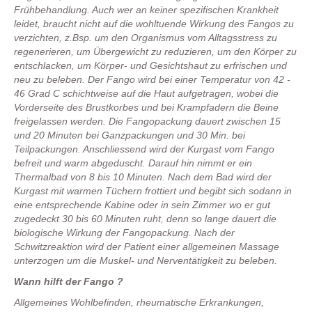
Frühbehandlung. Auch wer an keiner spezifischen Krankheit
leidet, braucht nicht auf die wohltuende Wirkung des Fangos zu
verzichten, z.Bsp. um den Organismus vom Alltagsstress zu
regenerieren, um Übergewicht zu reduzieren, um den Körper zu
entschlacken, um Körper- und Gesichtshaut zu erfrischen und
neu zu beleben. Der Fango wird bei einer Temperatur von 42 -
46 Grad C schichtweise auf die Haut aufgetragen, wobei die
Vorderseite des Brustkorbes und bei Krampfadern die Beine
freigelassen werden. Die Fangopackung dauert zwischen 15
und 20 Minuten bei Ganzpackungen und 30 Min. bei
Teilpackungen. Anschliessend wird der Kurgast vom Fango
befreit und warm abgeduscht. Darauf hin nimmt er ein
Thermalbad von 8 bis 10 Minuten. Nach dem Bad wird der
Kurgast mit warmen Tüchern frottiert und begibt sich sodann in
eine entsprechende Kabine oder in sein Zimmer wo er gut
zugedeckt 30 bis 60 Minuten ruht, denn so lange dauert die
biologische Wirkung der Fangopackung. Nach der
Schwitzreaktion wird der Patient einer allgemeinen Massage
unterzogen um die Muskel- und Nerventätigkeit zu beleben.
Wann hilft der Fango ?
Allgemeines Wohlbefinden, rheumatische Erkrankungen,