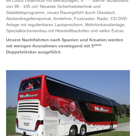
68 Luxus Ledersitze mit Beinauflagen, 5***** Sterne Sitzabstand
von 98 - 105 cm! Neueste Sicherheitstechnik und
Stabilitätsprogramm, neues Raumgefühl durch Glasdach,
Abstandregeltempomat, Armlehne, Fussraster, Radio, CD-DVD
Anlage mit regulierbaren Lautsprechern, Mehrtonkanalanlage,
Spezialkücheneinbau mit Heissluftbackofen und vielen Extras.
Unsere Nachtfahrten nach Spanien und Kroatien werden
mit wenigen Ausnahmen vorwiegend mit 5*****
Doppelstöcker ausgeführt.