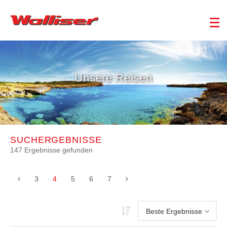
Unsere Reisen
SUCHERGEBNISSE
147 Ergebnisse gefunden
3
4
5
6
7